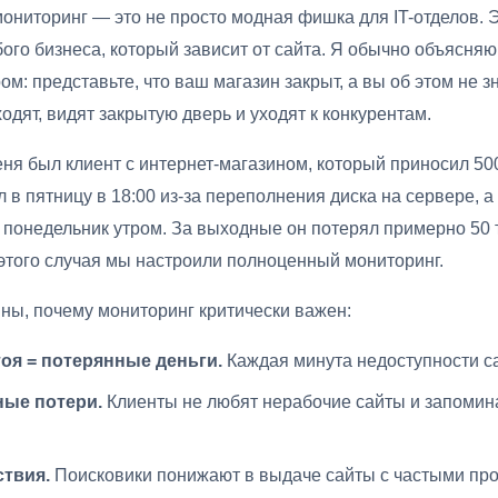
мониторинг — это не просто модная фишка для IT-отделов. 
ого бизнеса, который зависит от сайта. Я обычно объясня
м: представьте, что ваш магазин закрыт, а вы об этом не зн
одят, видят закрытую дверь и уходят к конкурентам.
еня был клиент с интернет-магазином, который приносил 50
л в пятницу в 18:00 из-за переполнения диска на сервере, а
в понедельник утром. За выходные он потерял примерно 50
этого случая мы настроили полноценный мониторинг.
ны, почему мониторинг критически важен:
оя = потерянные деньги.
Каждая минута недоступности са
ые потери.
Клиенты не любят нерабочие сайты и запомин
твия.
Поисковики понижают в выдаче сайты с частыми пр