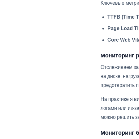
Ключевые метри
TTFB (Time To
Page Load T
Core Web Vit
Мониторинг р
Отслеживаем заг
на диске, нагру
предотвратить п
На практике я в
логами или из-з
можно решить з
Мониторинг 