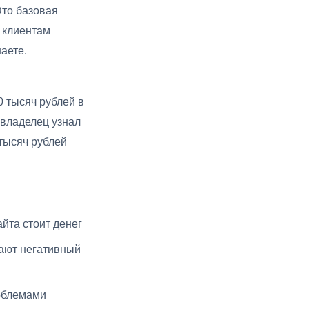
Это базовая
ю клиентам
аете.
0 тысяч рублей в
 владелец узнал
 тысяч рублей
йта стоит денег
ают негативный
облемами