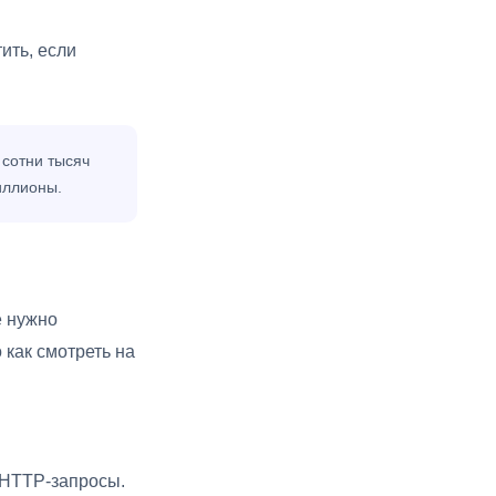
ить, если
 сотни тысяч
иллионы.
е нужно
 как смотреть на
а HTTP-запросы.