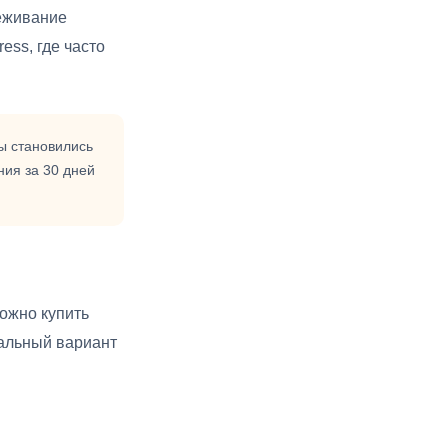
леживание
ess, где часто
ы становились
ния за 30 дней
ожно купить
иальный вариант