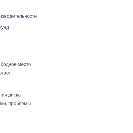
изводительности
кунд
ободное место
огает
ния диска
рики, проблемы