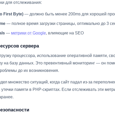
ки для отслеживания:
 First Byte)
— должно быть менее 200ms для хорошей про
ime
— полное время загрузки страницы, оптимально до 3 се
als
—
метрики от Google
, влияющие на SEO
есурсов сервера
рузку процессора, использование оперативной памяти, св
зку на базу данных. Это превентивный мониторинг — он пом
роблемы до их возникновения.
идел множество ситуаций, когда сайт падал из-за переполне
а утечки памяти в PHP-скриптах. Если отслеживать эти мет
аранее.
безопасности