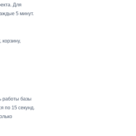
екта. Для
аждые 5 минут.
 корзину,
ь работы базы
я по 15 секунд.
только