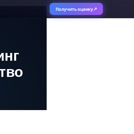
↗
Получить оценку
инг
ство