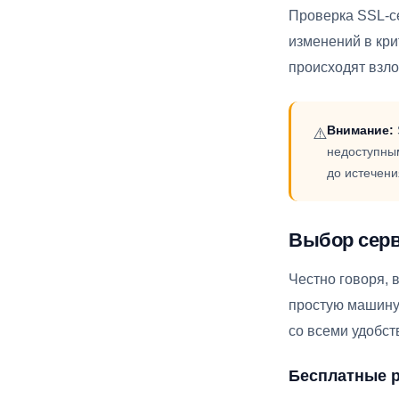
Проверка SSL-с
изменений в кри
происходят взл
Внимание:
⚠️
недоступным
до истечени
Выбор серв
Честно говоря, 
простую машину,
со всеми удобст
Бесплатные 