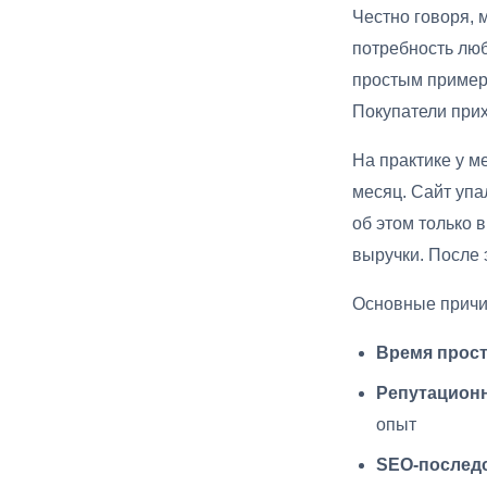
Честно говоря, 
потребность люб
простым примеро
Покупатели прих
На практике у м
месяц. Сайт упа
об этом только 
выручки. После 
Основные причи
Время прост
Репутационн
опыт
SEO-последс