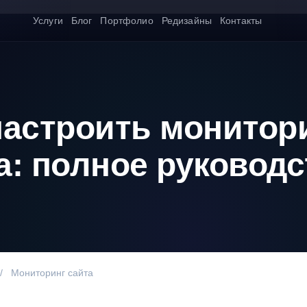
Услуги
Блог
Портфолио
Редизайны
Контакты
настроить монитор
а: полное руковод
/
Мониторинг сайта