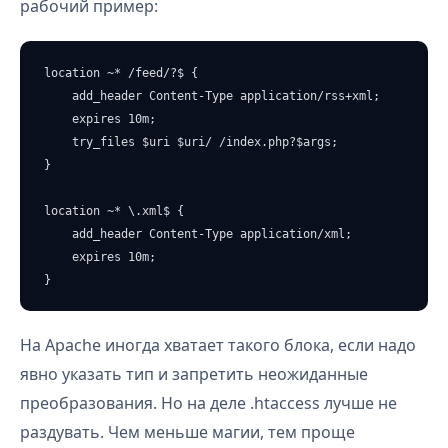
рабочий пример:
location ~* /feed/?$ {

    add_header Content-Type application/rss+xml;

    expires 10m;

    try_files $uri $uri/ /index.php?$args;

}

location ~* \.xml$ {

    add_header Content-Type application/xml;

    expires 10m;

}
На Apache иногда хватает такого блока, если надо
явно указать тип и запретить неожиданные
преобразования. Но на деле .htaccess лучше не
раздувать. Чем меньше магии, тем проще