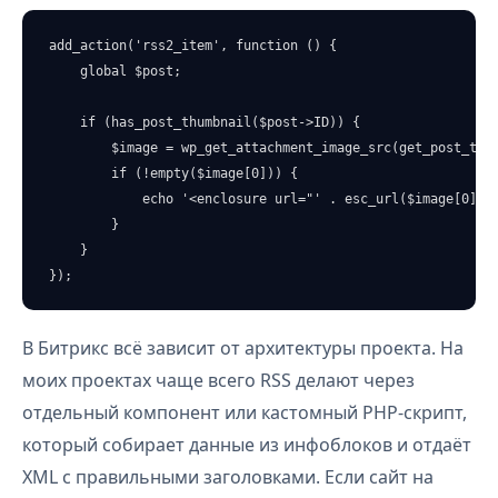
add_action('rss2_item', function () {

    global $post;

    if (has_post_thumbnail($post->ID)) {

        $image = wp_get_attachment_image_src(get_post_thum
        if (!empty($image[0])) {

            echo '<enclosure url="' . esc_url($image[0]) .
        }

    }

});
В Битрикс всё зависит от архитектуры проекта. На
моих проектах чаще всего RSS делают через
отдельный компонент или кастомный PHP-скрипт,
который собирает данные из инфоблоков и отдаёт
XML с правильными заголовками. Если сайт на