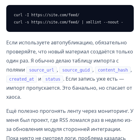
curl -I https://site.com/feed/

curl -s https://site.com/feed/ | xmllint --noout -
Если используете автопубликацию, обязательно
проверяйте, что новый материал создаётся только
один раз. Я обычно делаю таблицу импорта с
полями
,
,
,
source_url
source_guid
content_hash
и
. Если запись уже есть —
created_at
status
импорт пропускается. Это банально, но спасает от
хаоса.
Ещё полезно прогонять ленту через мониторинг. У
меня был проект, где RSS ломался раз в неделю из-
за обновления модуля сторонней интеграции.
Пока никто не смотрел логи, проблема казалась