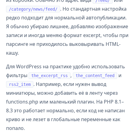
из коробки. Обычно это адрес вида
или
/feed/
. Но стандартная настройка
/category/news/feed/
редко подходит для нормальной автопубликации.
Я обычно убираю лишнее, добавляю изображение
записи и иногда меняю формат excerpt, чтобы при
парсинге не приходилось выковыривать HTML-
кашу.
Для WordPress на практике удобно использовать
фильтры
,
и
the_excerpt_rss
the_content_feed
. Например, если нужен вывод
rss2_item
миниатюры, можно добавить её в ленту через
functions.php или маленький плагин. На PHP 8.1–
8.3 это работает нормально, если код не написан
криво и не лезет в глобальные переменные как
попало.