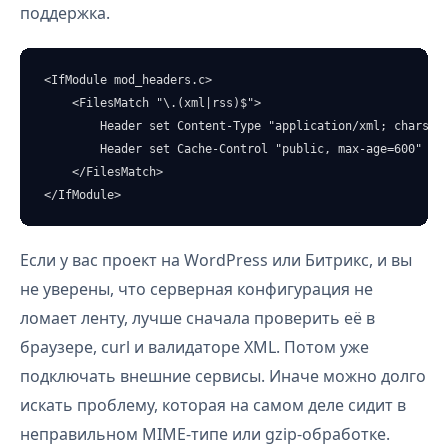
поддержка.
<IfModule mod_headers.c>

    <FilesMatch "\.(xml|rss)$">

        Header set Content-Type "application/xml; charset=
        Header set Cache-Control "public, max-age=600"

    </FilesMatch>

</IfModule>
Если у вас проект на WordPress или Битрикс, и вы
не уверены, что серверная конфигурация не
ломает ленту, лучше сначала проверить её в
браузере, curl и валидаторе XML. Потом уже
подключать внешние сервисы. Иначе можно долго
искать проблему, которая на самом деле сидит в
неправильном MIME-типе или gzip-обработке.