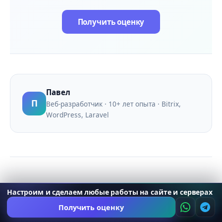
Получить оценку
Павел
П
Веб-разработчик · 10+ лет опыта · Bitrix,
WordPress, Laravel
Читайте также
Настроим и сделаем любые работы на сайте и серверах
Получить оценку