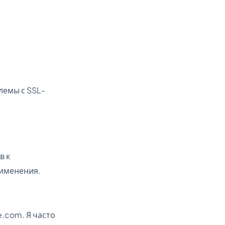
лемы с SSL-
в к
рименения.
.com. Я часто