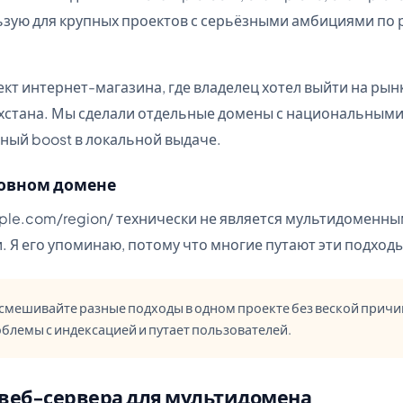
ьзую для крупных проектов с серьёзными амбициями по
ект интернет-магазина, где владелец хотел выйти на рын
хстана. Мы сделали отдельные домены с национальными
ный boost в локальной выдаче.
новном домене
ple.com/region/ технически не является мультидоменны
. Я его упоминаю, потому что многие путают эти подходы
смешивайте разные подходы в одном проекте без веской причи
облемы с индексацией и путает пользователей.
веб-сервера для мультидомена