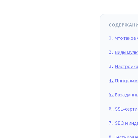
СОДЕРЖАН
Что такое
Виды муль
Настройка
Программн
База данны
SSL-серти
SEO и инд
Тестирова