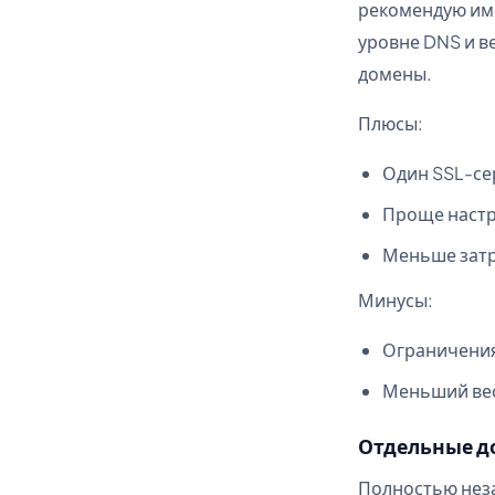
рекомендую име
уровне DNS и в
домены.
Плюсы:
Один SSL-се
Проще настр
Меньше затр
Минусы:
Ограничения 
Меньший вес
Отдельные 
Полностью неза