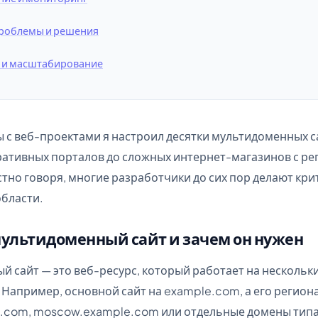
роблемы и решения
 и масштабирование
ты с веб-проектами я настроил десятки мультидоменных с
ративных порталов до сложных интернет-магазинов с р
стно говоря, многие разработчики до сих пор делают кр
области.
мультидоменный сайт и зачем он нужен
 сайт — это веб-ресурс, который работает на нескольк
Например, основной сайт на example.com, а его регион
.com, moscow.example.com или отдельные домены типа 