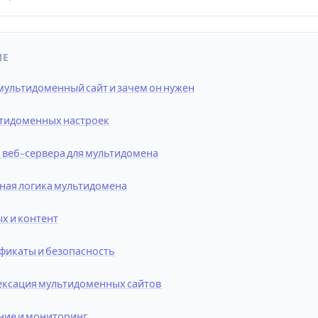
ИЕ
 мультидоменный сайт и зачем он нужен
тидоменных настроек
 веб-сервера для мультидомена
ая логика мультидомена
х и контент
фикаты и безопасность
ексация мультидоменных сайтов
ние и мониторинг