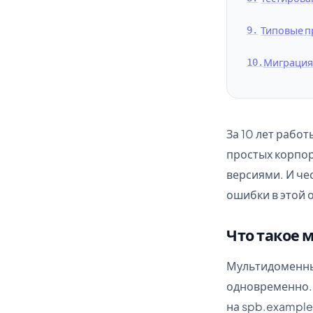
Типовые п
Миграция
За 10 лет рабо
простых корпо
версиями. И че
ошибки в этой 
Что такое 
Мультидоменный
одновременно. 
на spb.example