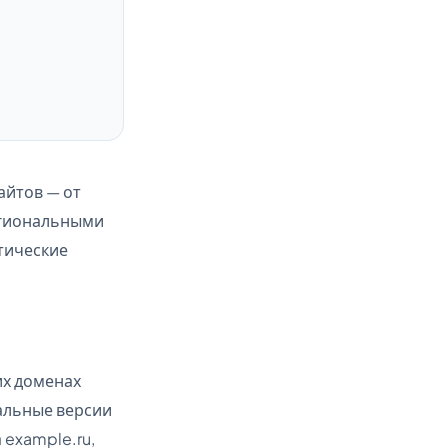
айтов — от
егиональными
итические
их доменах
альные версии
example.ru,