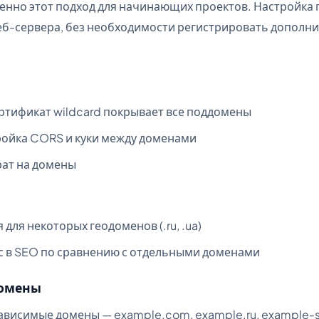
нно этот подход для начинающих проектов. Настройка 
еб-сервера, без необходимости регистрировать дополн
ртификат wildcard покрывает все поддомены
ойка CORS и куки между доменами
ат на домены
для некоторых геодоменов (.ru, .ua)
 в SEO по сравнению с отдельными доменами
домены
висимые домены — example.com, example.ru, example-