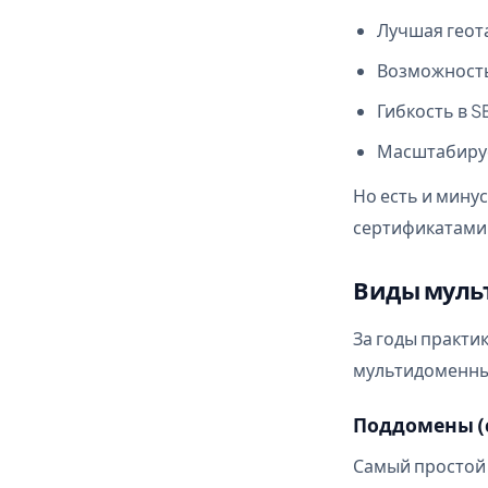
Лучшая геот
Возможность
Гибкость в 
Масштабиру
Но есть и мину
сертификатами 
Виды муль
За годы практи
мультидоменным
Поддомены (
Самый простой 