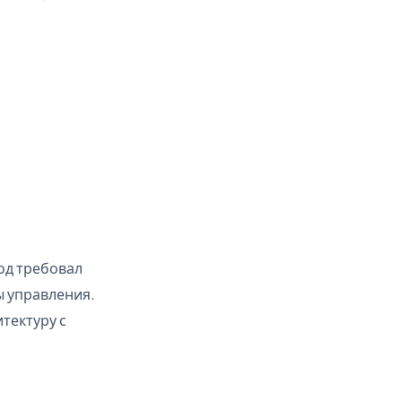
род требовал
ы управления.
тектуру с