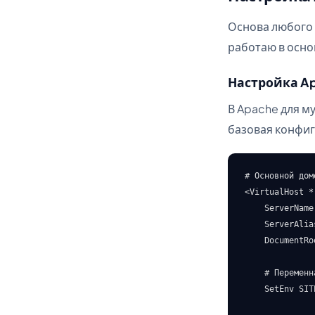
Основа любого 
работаю в основ
Настройка A
В Apache для м
базовая конфиг
# Основной доме
<VirtualHost *:
    ServerName
    ServerAlia
    DocumentRo
    # Переменн
    SetEnv SIT