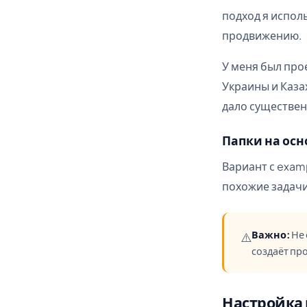
подход я испол
продвижению.
У меня был про
Украины и Каза
дало существен
Папки на ос
Вариант с exam
похожие задачи
Важно:
Не 
⚠️
создаёт пр
Настройка 