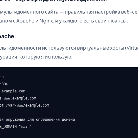
мультидоменного сайта — правильная настройка веб-се
ном с Apache и Nginx, и у каждого есть свои нюансы.
pache
ультидоменности используются виртуальные хосты (Virtual
урация, которую я использую:
н

80>

 example.com

s www.example.com

ot /var/www/example.com

ая окружения для определения домена

E_DOMAIN "main"
