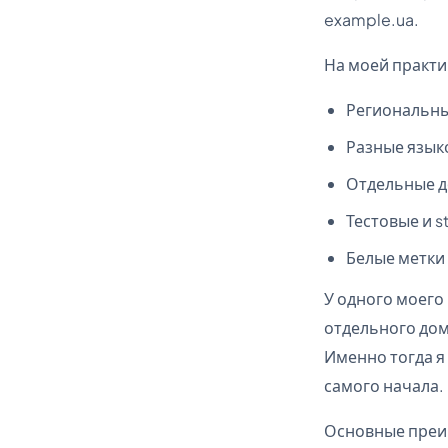
example.ua.
На моей практи
Региональны
Разные язык
Отдельные д
Тестовые и 
Белые метки 
У одного моего
отдельного дом
Именно тогда я
самого начала.
Основные преи