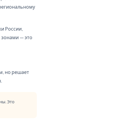
 региональному
ки России,
 зонами — это
м, но решает
.
ны. Это