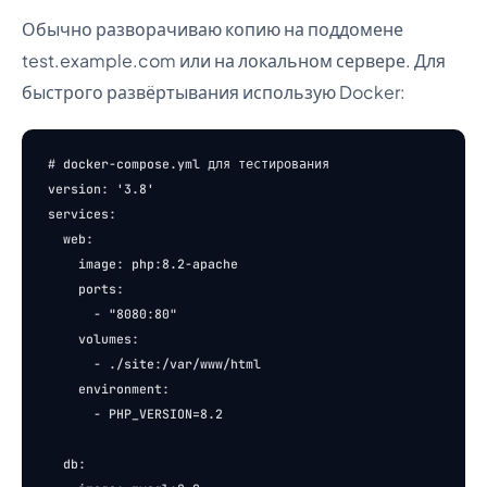
Обычно разворачиваю копию на поддомене
test.example.com или на локальном сервере. Для
быстрого развёртывания использую Docker:
# docker-compose.yml для тестирования

version: '3.8'

services:

  web:

    image: php:8.2-apache

    ports:

      - "8080:80"

    volumes:

      - ./site:/var/www/html

    environment:

      - PHP_VERSION=8.2

  db:
