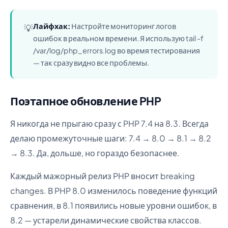
Лайфхак:
Настройте мониторинг логов
💡
ошибок в реальном времени. Я использую tail -f
/var/log/php_errors.log во время тестирования
— так сразу видно все проблемы.
Поэтапное обновление PHP
Я никогда не прыгаю сразу с PHP 7.4 на 8.3. Всегда
делаю промежуточные шаги: 7.4 → 8.0 → 8.1 → 8.2
→ 8.3. Да, дольше, но гораздо безопаснее.
Каждый мажорный релиз PHP вносит breaking
changes. В PHP 8.0 изменилось поведение функций
сравнения, в 8.1 появились новые уровни ошибок, в
8.2 — устарели динамические свойства классов.