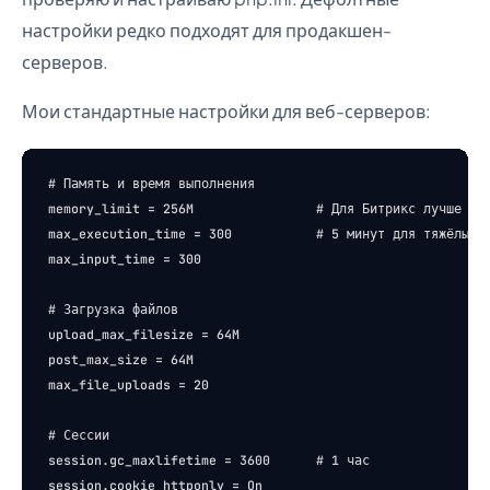
настройки редко подходят для продакшен-
серверов.
Мои стандартные настройки для веб-серверов:
# Память и время выполнения

memory_limit = 256M                # Для Битрикс лучше 512
max_execution_time = 300           # 5 минут для тяжёлых о
max_input_time = 300

# Загрузка файлов

upload_max_filesize = 64M

post_max_size = 64M

max_file_uploads = 20

# Сессии

session.gc_maxlifetime = 3600      # 1 час

session.cookie_httponly = On
