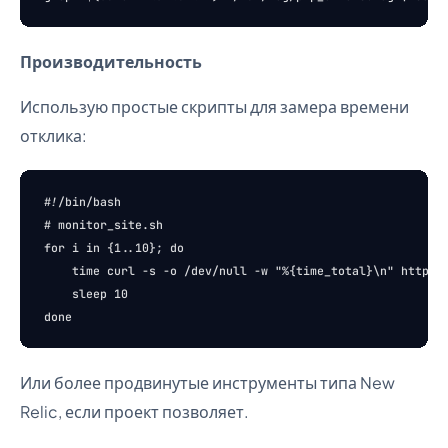
Производительность
Использую простые скрипты для замера времени
отклика:
#!/bin/bash

# monitor_site.sh

for i in {1..10}; do

    time curl -s -o /dev/null -w "%{time_total}\n" https:/
    sleep 10

Или более продвинутые инструменты типа New
Relic, если проект позволяет.