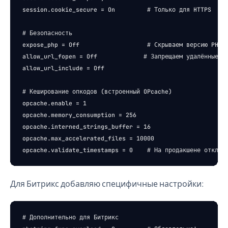
session.cookie_secure = On         # Только для HTTPS

# Безопасность

expose_php = Off                   # Скрываем версию PHP

allow_url_fopen = Off             # Запрещаем удалённые in
allow_url_include = Off

# Кеширование опкодов (встроенный OPcache)

opcache.enable = 1

opcache.memory_consumption = 256

opcache.interned_strings_buffer = 16

opcache.max_accelerated_files = 10000

Для Битрикс добавляю специфичные настройки:
# Дополнительно для Битрикс
