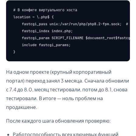
# В конфиге виртуального хоста

location ~ \.php$ {

    fastcgi_pass unix:/var/run/php/php8.2-fpm.sock;  # Обн
    fastcgi_index index.php;

    fastcgi_param SCRIPT_FILENAME $document_root$fastcgi_s
    include fastcgi_params;

На одном проекте (крупный корпоративный
портал) переход занял 3 месяца. Сначала обновили
с 7.4 до 8.0, месяц тестировали, потом до 8.1, снова
тестировали. В итоге — ноль проблем на
продакшене.
После каждого шага обновления проверяю:
Работоспособность всех ключевых функций