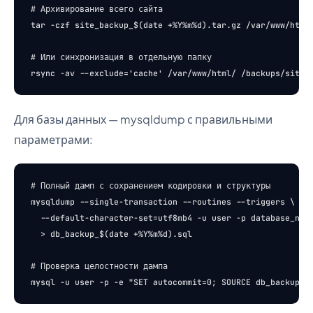
# Архивирование всего сайта

tar -czf site_backup_$(date +%Y%m%d).tar.gz /var/www/html/
# Или синхронизация в отдельную папку

Для базы данных — mysqldump с правильными
параметрами:
# Полный дамп с сохранением кодировки и структуры

mysqldump --single-transaction --routines --triggers \

  --default-character-set=utf8mb4 -u user -p database_name
  > db_backup_$(date +%Y%m%d).sql

# Проверка целостности дампа
