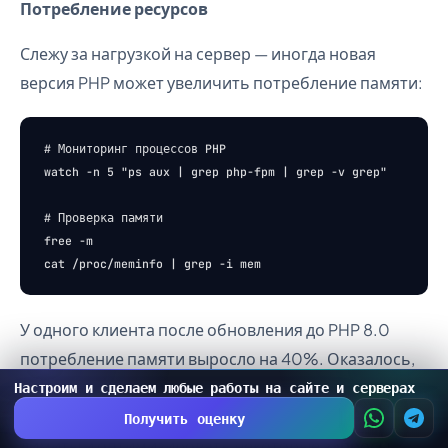
Потребление ресурсов
Слежу за нагрузкой на сервер — иногда новая
версия PHP может увеличить потребление памяти:
# Мониторинг процессов PHP

watch -n 5 "ps aux | grep php-fpm | grep -v grep"

# Проверка памяти

free -m

У одного клиента после обновления до PHP 8.0
потребление памяти выросло на 40%. Оказалось,
что новая версия более требовательна к ресурсам
Настроим и сделаем любые работы на сайте и серверах
для их конкретного кода. Пришлось увеличить
Получить оценку
лимиты и оптимизировать некоторые запросы.