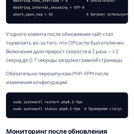
mbstring.func_overload = 0         # Обязательно!

mbstring.internal_encoding = UTF-8

У одного клиента после обновления сайт стал
тормозить из-за того, что OPcache был отключен.
Включение дало прирост скорости в 3 раза — с 2
секунд до 0.7 секунды загрузки главной страницы.
Обязательно перезапускаю PHP-FPM после
изменения конфигурации:
sudo systemctl restart php8.2-fpm

Мониторинг после обновления