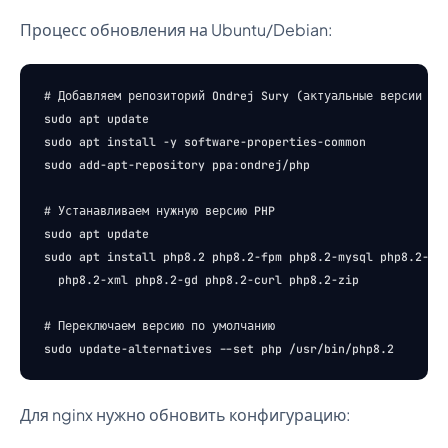
Процесс обновления на Ubuntu/Debian:
# Добавляем репозиторий Ondrej Sury (актуальные версии PHP
sudo apt update

sudo apt install -y software-properties-common

sudo add-apt-repository ppa:ondrej/php

# Устанавливаем нужную версию PHP

sudo apt update

sudo apt install php8.2 php8.2-fpm php8.2-mysql php8.2-mbs
  php8.2-xml php8.2-gd php8.2-curl php8.2-zip

# Переключаем версию по умолчанию

Для nginx нужно обновить конфигурацию: