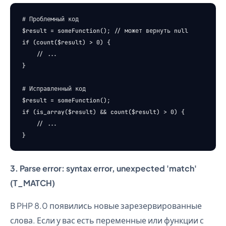
# Проблемный код

$result = someFunction(); // может вернуть null

if (count($result) > 0) {

    // ...

}

# Исправленный код

$result = someFunction();

if (is_array($result) && count($result) > 0) {

    // ...

3. Parse error: syntax error, unexpected 'match'
(T_MATCH)
В PHP 8.0 появились новые зарезервированные
слова. Если у вас есть переменные или функции с