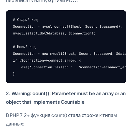
переписать на mysqli или PDO:
# Старый код

$connection = mysql_connect($host, $user, $password);

mysql_select_db($database, $connection);

# Новый код

$connection = new mysqli($host, $user, $password, $databas
if ($connection->connect_error) {

    die('Connection failed: ' . $connection->connect_error
2. Warning: count(): Parameter must be an array or an
object that implements Countable
В PHP 7.2+ функция count() стала строже к типам
данных: