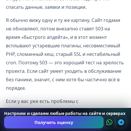
спасать данные, заявки и позиции.
Я обычно вижу одну и ту же картину. Сайт годами
не обновляют, потом внезапно ставят 503 на
время «быстрого апдейта», и в этот момент
всплывают устаревшие плагины, несовместимый
PHP, сломанный кеш, старый SSL и нестабильный
cron. Поэтому 503 — это хороший тест на зрелость
проекта. Если сайт умеет уходить в обслуживание
без паники, значит, с ним хотя бы частично всё в
порядке.
Если у вас уже есть проблемы с
производительностью или ошибками, начните с
Настроим и сделаем любые работы на сайте и серверах
базовых вещей:
ошибка 500 на сайте
,
сайт не
Получить оценку
работает
,
почему сайт медленно работает
. И уже