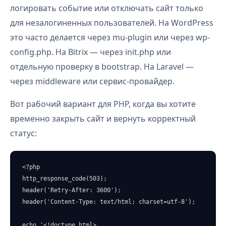
логировать событие или отключать сайт только
для незалогиненных пользователей. На WordPress
это часто делается через mu-plugin или через wp-
config.php. На Bitrix — через init.php или
отдельную проверку в bootstrap. На Laravel —
через middleware или сервис-провайдер.
Вот рабочий вариант для PHP, когда вы хотите
временно закрыть сайт и вернуть корректный
статус:
<?php

http_response_code(503);

header('Retry-After: 3600');

header('Content-Type: text/html; charset=utf-8');

echo '<!doctype html>
