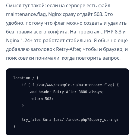
Смысл тут такой: если на сервере есть файл
maintenance.flag, Nginx сразу отдаёт 503. Это
удобно, потому что флаг можно создать и удалить
без правки всего конфига. На проектах с PHP 8.3 и
Nginx 1.24+ это работает стабильно. Я обычно ещё
добавляю заголовок Retry-After, чтобы и браузер, и
поисковики понимали, когда повторить запрос.
location / {

    if (-f /var/www/example.ru/maintenance.flag) {

        add_header Retry-After 3600 always;

        return 503;

    }

    try_files $uri $uri/ /index.php?$query_string;

}