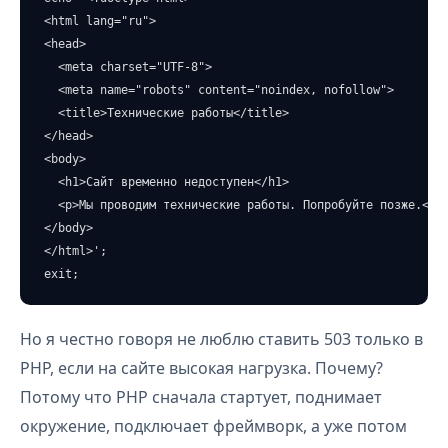
<html lang="ru">

<head>

  <meta charset="UTF-8">

  <meta name="robots" content="noindex, nofollow">

  <title>Технические работы</title>

</head>

<body>

  <h1>Сайт временно недоступен</h1>

  <p>Мы проводим технические работы. Попробуйте позже.</p>
</body>

</html>';

exit;
Но я честно говоря не люблю ставить 503 только в
PHP, если на сайте высокая нагрузка. Почему?
Потому что PHP сначала стартует, поднимает
окружение, подключает фреймворк, а уже потом