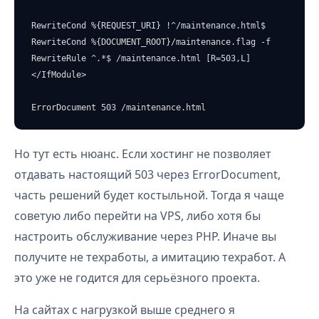
RewriteCond %{REQUEST_URI} !^/maintenance.html$

RewriteCond %{DOCUMENT_ROOT}/maintenance.flag -f

RewriteRule ^.*$ /maintenance.html [R=503,L]

</IfModule>

ErrorDocument 503 /maintenance.html
Но тут есть нюанс. Если хостинг не позволяет
отдавать настоящий 503 через ErrorDocument,
часть решений будет костыльной. Тогда я чаще
советую либо перейти на VPS, либо хотя бы
настроить обслуживание через PHP. Иначе вы
получите не техработы, а имитацию техработ. А
это уже не годится для серьёзного проекта.
На сайтах с нагрузкой выше среднего я