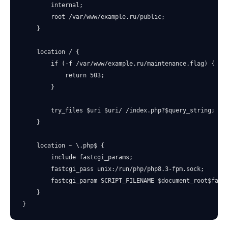
        internal;

        root /var/www/example.ru/public;

    }

    location / {

        if (-f /var/www/example.ru/maintenance.flag) {

            return 503;

        }

        try_files $uri $uri/ /index.php?$query_string;

    }

    location ~ \.php$ {

        include fastcgi_params;

        fastcgi_pass unix:/run/php/php8.3-fpm.sock;

        fastcgi_param SCRIPT_FILENAME $document_root$fastc
    }

}