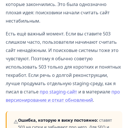
которые закончились. Это была однозначно
плохая идея: поисковики начали считать сайт
нестабильным.
Есть ещё важный момент. Если вы ставите 503
слишком часто, пользователи начинают считать
сайт ненадёжным. И поисковые системы тоже это
чувствуют. Поэтому я обычно советую
использовать 503 только для коротких и понятных
техработ. Если речь о долгой реконструкции,
лучше продумать отдельную staging-среду, как я
писал в статье
про staging-сайт
и в материале
про
версионирование и откат обновлений
.
Ошибка, которую я вижу постоянно:
ставят
⚠️
503 на сутки и забывают про него. Для SEO и