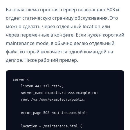
Базовая схема простая: сервер возвращает 503 и
отдает статическую страницу обслуживания. Это
можно сделать через отдельный location или
через переменные в конфиге. Если нужен короткий
maintenance mode, я обычно делаю отдельный
файл, который включается одной командой на
деплое. Ниже рабочий пример.
server {

    listen 443 ssl http2;

    server_name example.ru www.example.ru;

    root /var/www/example.ru/public;

    error_page 503 /maintenance.html;

    location = /maintenance.html {
