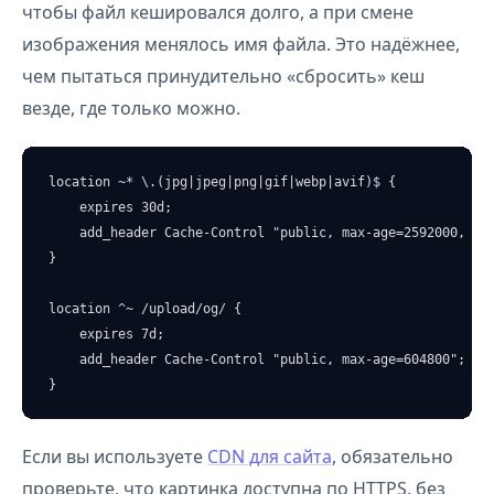
чтобы файл кешировался долго, а при смене
изображения менялось имя файла. Это надёжнее,
чем пытаться принудительно «сбросить» кеш
везде, где только можно.
location ~* \.(jpg|jpeg|png|gif|webp|avif)$ {

    expires 30d;

    add_header Cache-Control "public, max-age=2592000, imm
}

location ^~ /upload/og/ {

    expires 7d;

    add_header Cache-Control "public, max-age=604800";

}
Если вы используете
CDN для сайта
, обязательно
проверьте, что картинка доступна по HTTPS, без