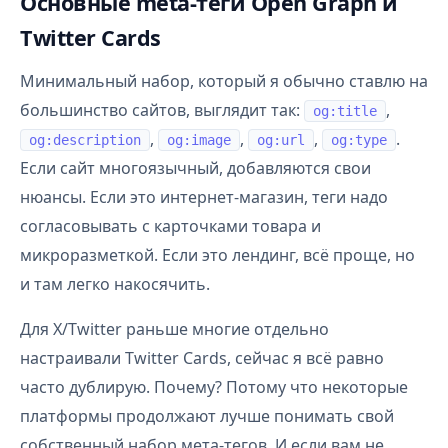
Основные meta-теги Open Graph и
Twitter Cards
Минимальный набор, который я обычно ставлю на
большинство сайтов, выглядит так:
,
og:title
,
,
,
.
og:description
og:image
og:url
og:type
Если сайт многоязычный, добавляются свои
нюансы. Если это интернет-магазин, теги надо
согласовывать с карточками товара и
микроразметкой. Если это лендинг, всё проще, но
и там легко накосячить.
Для X/Twitter раньше многие отдельно
настраивали Twitter Cards, сейчас я всё равно
часто дублирую. Почему? Потому что некоторые
платформы продолжают лучше понимать свой
собственный набор мета-тегов. И если вам не