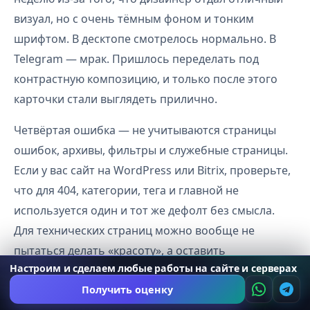
визуал, но с очень тёмным фоном и тонким
шрифтом. В десктопе смотрелось нормально. В
Telegram — мрак. Пришлось переделать под
контрастную композицию, и только после этого
карточки стали выглядеть прилично.
Четвёртая ошибка — не учитываются страницы
ошибок, архивы, фильтры и служебные страницы.
Если у вас сайт на WordPress или Bitrix, проверьте,
что для 404, категории, тега и главной не
используется один и тот же дефолт без смысла.
Для технических страниц можно вообще не
пытаться делать «красоту», а оставить
Настроим и сделаем любые работы на сайте и серверах
нейтральный шаблон. Но лучше всё же настроить
Получить оценку
хотя бы базовую логику. Я обычно это делаю в