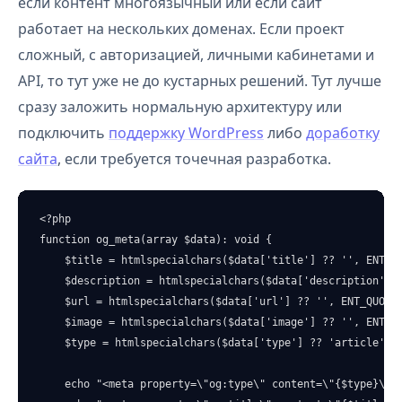
если контент многоязычный или если сайт
работает на нескольких доменах. Если проект
сложный, с авторизацией, личными кабинетами и
API, то тут уже не до кустарных решений. Тут лучше
сразу заложить нормальную архитектуру или
подключить
поддержку WordPress
либо
доработку
сайта
, если требуется точечная разработка.
<?php

function og_meta(array $data): void {

    $title = htmlspecialchars($data['title'] ?? '', ENT_QU
    $description = htmlspecialchars($data['description'] ?
    $url = htmlspecialchars($data['url'] ?? '', ENT_QUOTES
    $image = htmlspecialchars($data['image'] ?? '', ENT_QU
    $type = htmlspecialchars($data['type'] ?? 'article', E
    echo "<meta property=\"og:type\" content=\"{$type}\">\