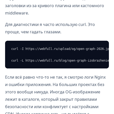
заголовки из-за кривого плагина или кастомного
middleware.
Для диагностики я часто использую curl. Это
проще, чем гадать глазами.
curl -I https://webfull.ru/upload/og/open-graph-2026.jpg

curl -L https://webfull.ru/blog/open-graph-izobrazhenie-d
Если всё равно что-то не так, я смотрю логи Nginx
и ошибки приложения. На больших проектах без
этого вообще никуда. Иногда OG-изображение
лежит в каталоге, который закрыт правилами
безопасности или конфликтует с настройками