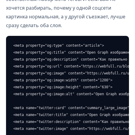
хочется разбирать, почему у одной соцсети
картинка нормальная, а у другой съезжает, лучше
сразу сделать оба слоя.
<meta property="og:type" content="article">

<meta property="og:title" content="Open Graph изображение 
<meta property="og:description" content="Как правильно нас
<meta property="og:url" content="https://webfull.ru/blog/o
<meta property="og:image" content="https://webfull.ru/uplo
<meta property="og:image:width" content="1200">

<meta property="og:image:height" content="630">

<meta property="og:image:alt" content="Open Graph изображе
<meta name="twitter:card" content="summary_large_image">

<meta name="twitter:title" content="Open Graph изображение
<meta name="twitter:description" content="Как правильно на
<meta name="twitter:image" content="https://webfull.ru/up