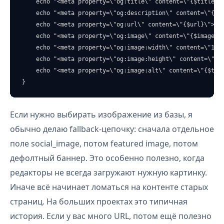
    echo "<meta property=\"og:title\" content=\"{$title}\"
    echo "<meta property=\"og:description\" content=\"{$de
    echo "<meta property=\"og:url\" content=\"{$url}\">\n"
    echo "<meta property=\"og:image\" content=\"{$image}\"
    echo "<meta property=\"og:image:width\" content=\"1200
    echo "<meta property=\"og:image:height\" content=\"630
    echo "<meta property=\"og:image:alt\" content=\"{$titl
}
Если нужно выбирать изображение из базы, я
обычно делаю fallback-цепочку: сначала отдельное
поле social_image, потом featured image, потом
дефолтный баннер. Это особенно полезно, когда
редакторы не всегда загружают нужную картинку.
Иначе всё начинает ломаться на контенте старых
страниц. На больших проектах это типичная
история. Если у вас много URL, потом ещё полезно